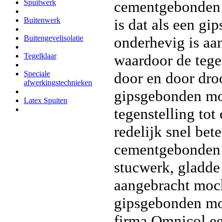
cementgebonden 
Spuitwerk
is dat als een gi
Buitenwerk
onderhevig is aa
Buitengevelisolatie
waardoor de tege
Tegelklaar
door en door dro
Speciale
afwerkingstechnieken
gipsgebonden mor
Latex Spuiten
tegenstelling to
redelijk snel be
cementgebonden 
stucwerk, gladd
aangebracht moc
gipsgebonden mor
firma Omnicol e